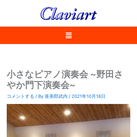
内
容
を
ス
メ
キ
ニ
ッ
ュ
プ
ー
小さなピアノ演奏会 ~野田さ
やか門下演奏会~
コメントする
/ By
喜美郎武内
/
2021年10月18日