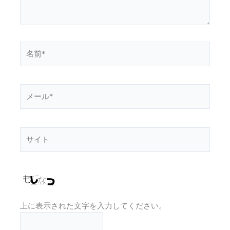
名
前
*
メ
ー
ル
*
サ
イ
ト
上に表示された文字を入力してください。