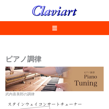
内
容
を
ス
メ
キ
ニ
ッ
ュ
プ
ー
ピアノ調律
武内喜美郎の調律