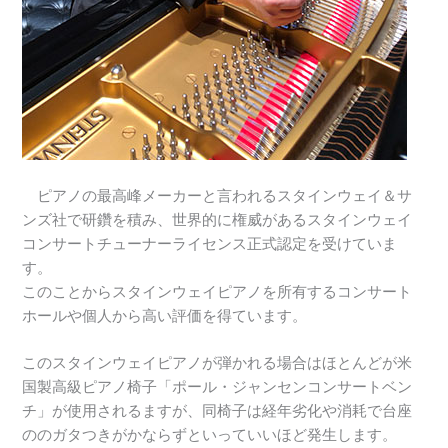
ピアノの最高峰メーカーと言われるスタインウェイ＆サ
ンズ社で研鑽を積み、世界的に権威があるスタインウェイ
コンサートチューナーライセンス正式認定を受けていま
す。
このことからスタインウェイピアノを所有するコンサート
ホールや個人から高い評価を得ています。
このスタインウェイピアノが弾かれる場合はほとんどが米
国製高級ピアノ椅子「ポール・ジャンセンコンサートベン
チ」が使用されるますが、同椅子は経年劣化や消耗で台座
ののガタつきがかならずといっていいほど発生します。