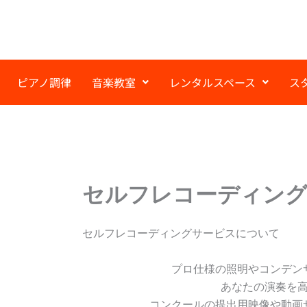
内
容
を
ス
キ
ピアノ調律
音楽教室
レンタルスペース
ス
ッ
プ
セルフレコーディン
セルフレコーディングサービスについて
プロ仕様の照明やコンデン
あなたの演奏を
コンクールの提出用映像や動画