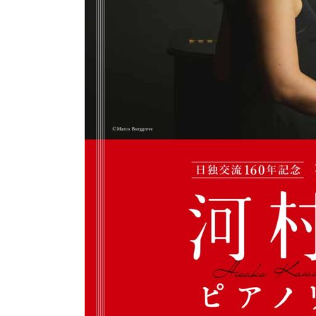
タ
ル」
佐
賀
県
有
田
町
炎
の
博
記
念
堂