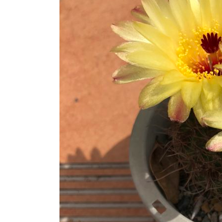
ま
し
た!