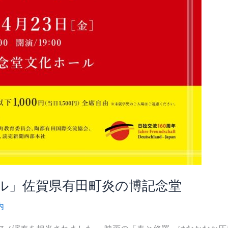
ル」佐賀県有田町炎の博記念堂
内