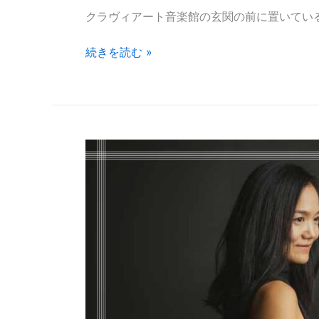
クラヴィアート音楽館の玄関の前に置いてい
続きを読む »
「河
村
尚
子
ピ
ア
ノ
リ
サ
イ