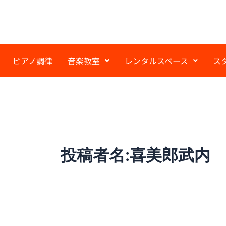
内
容
を
ス
キ
ピアノ調律
音楽教室
レンタルスペース
ス
ッ
プ
投稿者名:喜美郎武内