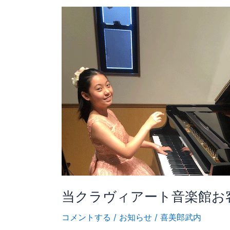
当
ク
ラ
ヴ
ィ
ア
ー
ト
音
楽
館
お
客
様
当クラヴィアート音楽館お客
コ
ン
コメントする
/
お知らせ
/
喜美郎武内
ク