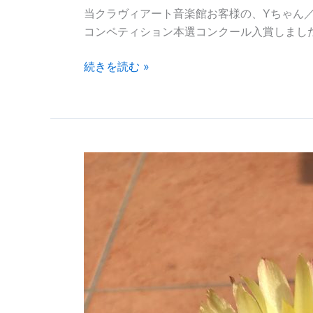
ー
当クラヴィアート音楽館お客様の、Yちゃん／福
ル
コンペティション本選コンクール入賞しまし
入
続きを読む »
賞!!
サ
ボ
テ
ン
の
花
が
咲
き