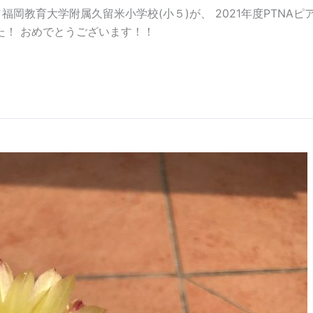
岡教育大学附属久留米小学校(小５)が、 2021年度PTNAピ
た！ おめでとうございます！！