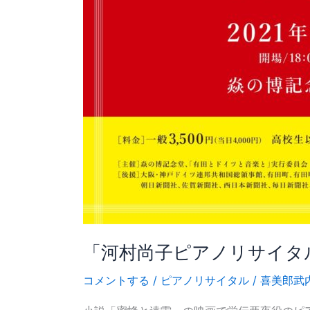
「河村尚子ピアノリサイタ
コメントする
/
ピアノリサイタル
/
喜美郎武