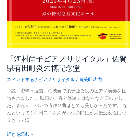
町
炎
の
博
記
念
堂
「河村尚子ピアノリサイタル」佐賀
県有田町炎の博記念堂
コメントする
/
ピアノリサイタル
/
喜美郎武内
小説「蜜蜂と遠雷」の映画で栄伝亜夜役のピアノ演奏を担
当されました。 映画の「春と修羅」はなかなか圧巻でし
た。またショパンの遺作２曲はとても美しかったです。 な
んといっても河村尚子さんがいつの間にか栄伝亜夜役にな
りきって演
続きを読む »