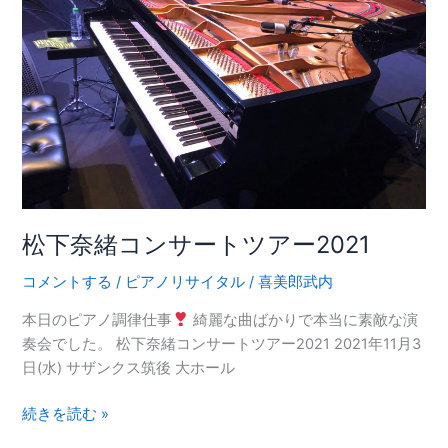
コ
ン
サ
ー
ト
ツ
ア
ー
2021
松下奈緒コンサートツアー2021
コメントする
/
ピアノリサイタル
/
喜美郎武内
本日のピアノ調律仕事
綺麗な曲ばかりで本当に素敵な演
奏会でした。 松下奈緒コンサートツアー2021 2021年11月3
日(水) サザンクス筑後 大ホール
続きを読む »