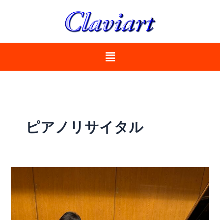
内
容
を
ス
メ
キ
ニ
ッ
ュ
プ
ー
ピアノリサイタル
「坂
本
玲
子
ピ