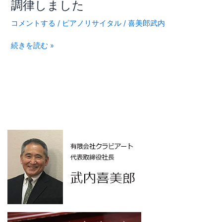
調律しました
ト
ラ
コメントする
/
ピアノリサイタル
/
喜美郎武内
イ
タ
続きを読む »
ー
新
垣
隆
さ
ん
の
ピ
ア
ノ
を
調
律
し
ま