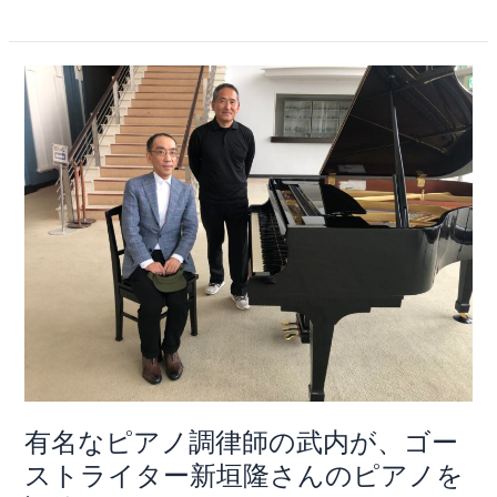
有
名
な
ピ
ア
ノ
調
律
師
の
武
内
が、
ゴ
有名なピアノ調律師の武内が、ゴー
ー
ストライター新垣隆さんのピアノを
ス