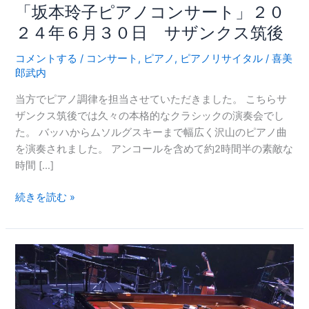
ザ
「坂本玲子ピアノコンサート」２０
ン
２４年６月３０日 サザンクス筑後
ク
ス
コメントする
/
コンサート
,
ピアノ
,
ピアノリサイタル
/
喜美
筑
郎武内
後
当方でピアノ調律を担当させていただきました。 こちらサ
ザンクス筑後では久々の本格的なクラシックの演奏会でし
た。 バッハからムソルグスキーまで幅広く沢山のピアノ曲
を演奏されました。 アンコールを含めて約2時間半の素敵な
時間 […]
続きを読む »
松
下
奈
緒