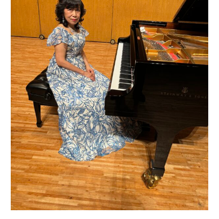
ア
ノ
コ
ン
サ
ー
ト」
２
０
２
４
年
６
月
３
０
日
サ