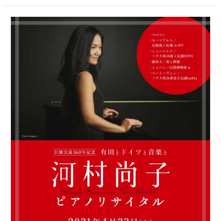
「河
村
尚
子
ピ
ア
ノ
リ
サ
イ
タ
ル」
佐
賀
県
有
田